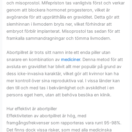
och misoprostol. Mifepriston tas vanligtvis först och verkar
genom att blockera hormonet progesteron, vilket är
avgörande för att upprätthålla en graviditet. Detta gör att
slemhinnan i livmodern bryts ner, vilket förhindrar att
embryot förblir implanterat. Misoprostol tas sedan för att
framkalla sammandragningar och tömma livmodern.
Abortpillret är trots sitt namn inte ett enda piller utan
snarare en kombination av
mediciner
. Denna metod för att
avsluta en graviditet har blivit allt mer populär på grund av
dess icke-invasiva karaktär, vilket gör att kvinnor kan ha
mer kontroll över sina reproduktiva val. I vissa länder kan
den till och med tas i bekvämlighet och avskildhet i en
persons eget hem, utan att behöva besöka en klinik.
Hur effektivt är abortpiller
Effektiviteten av abortpillret är hög, med
framgångsfrekvenser som rapporteras vara runt 95-98%.
Det finns dock vissa risker, som med alla medicinska