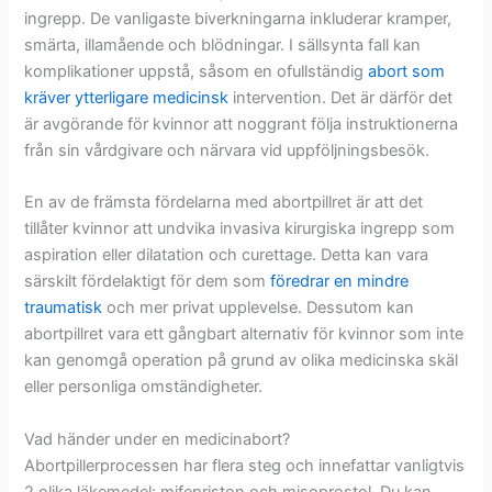
ingrepp. De vanligaste biverkningarna inkluderar kramper,
smärta, illamående och blödningar. I sällsynta fall kan
komplikationer uppstå, såsom en ofullständig
abort som
kräver ytterligare medicinsk
intervention. Det är därför det
är avgörande för kvinnor att noggrant följa instruktionerna
från sin vårdgivare och närvara vid uppföljningsbesök.
En av de främsta fördelarna med abortpillret är att det
tillåter kvinnor att undvika invasiva kirurgiska ingrepp som
aspiration eller dilatation och curettage. Detta kan vara
särskilt fördelaktigt för dem som
föredrar en mindre
traumatisk
och mer privat upplevelse. Dessutom kan
abortpillret vara ett gångbart alternativ för kvinnor som inte
kan genomgå operation på grund av olika medicinska skäl
eller personliga omständigheter.
Vad händer under en medicinabort?
Abortpillerprocessen har flera steg och innefattar vanligtvis
2 olika läkemedel: mifepriston och misoprostol. Du kan