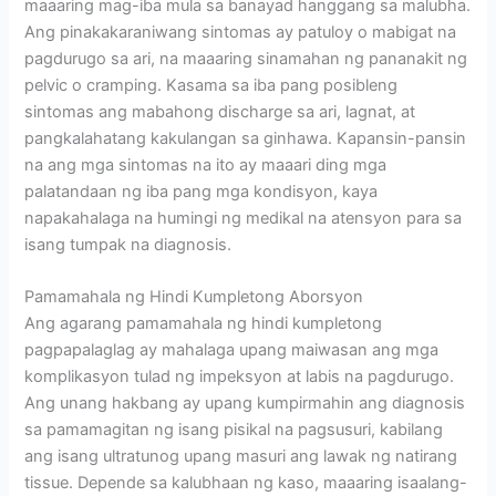
maaaring mag-iba mula sa banayad hanggang sa malubha.
Ang pinakakaraniwang sintomas ay patuloy o mabigat na
pagdurugo sa ari, na maaaring sinamahan ng pananakit ng
pelvic o cramping. Kasama sa iba pang posibleng
sintomas ang mabahong discharge sa ari, lagnat, at
pangkalahatang kakulangan sa ginhawa. Kapansin-pansin
na ang mga sintomas na ito ay maaari ding mga
palatandaan ng iba pang mga kondisyon, kaya
napakahalaga na humingi ng medikal na atensyon para sa
isang tumpak na diagnosis.
Pamamahala ng Hindi Kumpletong Aborsyon
Ang agarang pamamahala ng hindi kumpletong
pagpapalaglag ay mahalaga upang maiwasan ang mga
komplikasyon tulad ng impeksyon at labis na pagdurugo.
Ang unang hakbang ay upang kumpirmahin ang diagnosis
sa pamamagitan ng isang pisikal na pagsusuri, kabilang
ang isang ultratunog upang masuri ang lawak ng natirang
tissue. Depende sa kalubhaan ng kaso, maaaring isaalang-