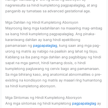
nagreresulta sa hindi kumpletong pagpapalaglag, at ang
panganib ay tumataas sa advanced gestational age.
Mga Dahilan ng Hindi Kumpletong Aborsyon
Mayroong ilang mga kadahilanan na maaaring mag-ambag
sa isang hindi kumpletong pagpapalaglag. Ang pinaka-
karaniwang dahilan ay isang hindi epektibong
pamamaraan ng
pagpapalaglag
, kung saan ang mga pag-
urong ng matris ay nabigo na paalisin ang lahat ng tisyu.
Kabilang sa iba pang mga dahilan ang pagbibigay ng hindi
sapat na mga gamot, hindi tamang dosis, o hindi
kumpletong pagluwang ng cervix bago ang pamamaraan.
Sa mga bihirang kaso, ang anatomical abnormalities o pre-
existing na kondisyon ng matris ay maaari ring humantong
sa hindi kumpletong aborsyon.
Mga Sintomas ng Hindi Kumpletong Aborsyon
Ang mga sintomas ng hindi kumpletong
pagpapalaglag
ay