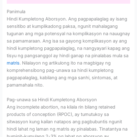
Panimula
Hindi Kumpletong Aborsyon. Ang pagpapalaglag ay isang
sensitibo at kumplikadong paksa, ngunit mahalagang
tugunan ang mga potensyal na komplikasyon na nauugnay
sa pamamaraan. Ang isa sa gayong komplikasyon ay ang
hindi kumpletong pagpapalaglag, na nangyayari kapag ang
tisyu ng pangsanggol ay hindi ganap na pinalabas mula sa
matris
. Nilalayon ng artikulong ito na magbigay ng
komprehensibong pag-unawa sa hindi kumpletong
pagpapalaglag, kabilang ang mga sanhi, sintomas, at
pamamahala nito.
Pag-unawa sa Hindi Kumpletong Aborsyon
Ang incomplete abortion, na kilala rin bilang retained
products of conception (RPOC), ay tumutukoy sa
sitwasyon kung kailan natapos ang pagbubuntis ngunit
hindi lahat ng laman ng matris ay pinalabas. Tinatantya na
humigit-kumulang 2-3% ng lahat ng aborsyon ay