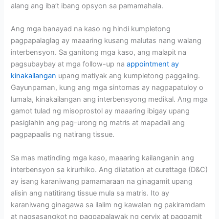
alang ang iba’t ibang opsyon sa pamamahala.
Ang mga banayad na kaso ng hindi kumpletong
pagpapalaglag ay maaaring kusang malutas nang walang
interbensyon. Sa ganitong mga kaso, ang malapit na
pagsubaybay at mga follow-up na
appointment ay
kinakailangan
upang matiyak ang kumpletong paggaling.
Gayunpaman, kung ang mga sintomas ay nagpapatuloy o
lumala, kinakailangan ang interbensyong medikal. Ang mga
gamot tulad ng misoprostol ay maaaring ibigay upang
pasiglahin ang pag-urong ng matris at mapadali ang
pagpapaalis ng natirang tissue.
Sa mas matinding mga kaso, maaaring kailanganin ang
interbensyon sa kirurhiko. Ang dilatation at curettage (D&C)
ay isang karaniwang pamamaraan na ginagamit upang
alisin ang natitirang tissue mula sa matris. Ito ay
karaniwang ginagawa sa ilalim ng kawalan ng pakiramdam
at nagsasangkot ng pagpapalawak ng cervix at paggamit