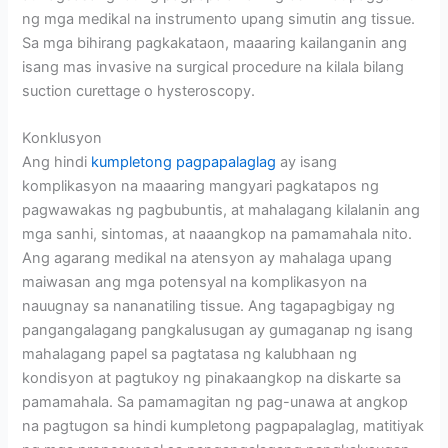
ng mga medikal na instrumento upang simutin ang tissue.
Sa mga bihirang pagkakataon, maaaring kailanganin ang
isang mas invasive na surgical procedure na kilala bilang
suction curettage o hysteroscopy.
Konklusyon
Ang hindi
kumpletong pagpapalaglag
ay isang
komplikasyon na maaaring mangyari pagkatapos ng
pagwawakas ng pagbubuntis, at mahalagang kilalanin ang
mga sanhi, sintomas, at naaangkop na pamamahala nito.
Ang agarang medikal na atensyon ay mahalaga upang
maiwasan ang mga potensyal na komplikasyon na
nauugnay sa nananatiling tissue. Ang tagapagbigay ng
pangangalagang pangkalusugan ay gumaganap ng isang
mahalagang papel sa pagtatasa ng kalubhaan ng
kondisyon at pagtukoy ng pinakaangkop na diskarte sa
pamamahala. Sa pamamagitan ng pag-unawa at angkop
na pagtugon sa hindi kumpletong pagpapalaglag, matitiyak